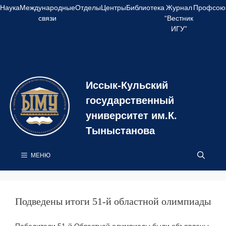
Перейти
Наука
Международные
Отделы
Центры
Библиотека
Журнал
Профсою
к
связи
“Вестник
содержимому
ИГУ”
Иссык-Кульский
государственный
университет им.К.
Тыныстанова
МЕНЮ
Подведены итоги 51-й областной олимпиады
Победители 51-й Областной олимпиады были объявлены