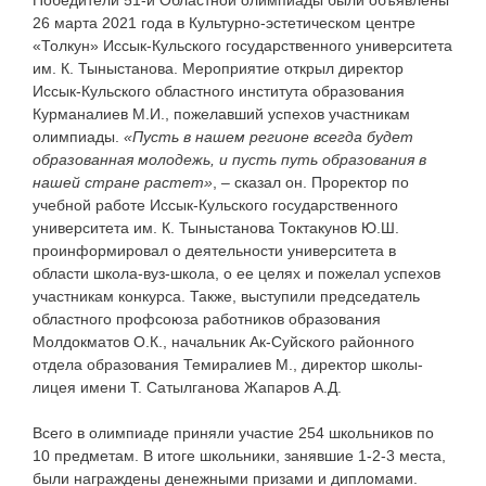
26 марта 2021 года в Культурно-эстетическом центре
«Толкун» Иссык-Кульского государственного университета
им. К. Тыныстанова. Мероприятие открыл директор
Иссык-Кульского областного института образования
Курманалиев М.И., пожелавший успехов участникам
олимпиады.
«Пусть в нашем регионе всегда будет
образованная молодежь, и пусть путь образования в
нашей стране растет»
, – сказал он. Проректор по
учебной работе Иссык-Кульского государственного
университета им. К. Тыныстанова Токтакунов Ю.Ш.
проинформировал о деятельности университета в
области школа-вуз-школа, о ее целях и пожелал успехов
участникам конкурса. Также, выступили председатель
областного профсоюза работников образования
Молдокматов О.К., начальник Ак-Суйского районного
отдела образования Темиралиев М., директор школы-
лицея имени Т. Сатылганова Жапаров А.Д.
Всего в олимпиаде приняли участие 254 школьников по
10 предметам. В итоге школьники, занявшие 1-2-3 места,
были награждены денежными призами и дипломами.