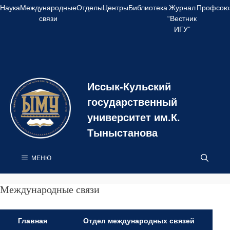
Перейти
Наука
Международные
Отделы
Центры
Библиотека
Журнал
Профсою
к
связи
“Вестник
содержимому
ИГУ”
Иссык-Кульский
государственный
университет им.К.
Тыныстанова
МЕНЮ
Международные связи
Главная
Отдел международных связей