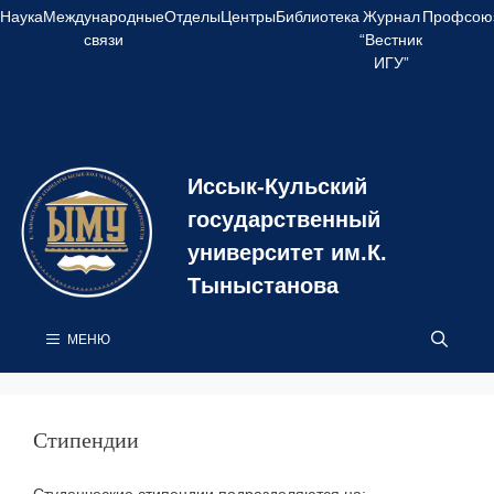
Перейти
Наука
Международные
Отделы
Центры
Библиотека
Журнал
Профсою
к
связи
“Вестник
содержимому
ИГУ”
Иссык-Кульский
государственный
университет им.К.
Тыныстанова
МЕНЮ
Стипендии
Студенческие стипендии подразделяются на: