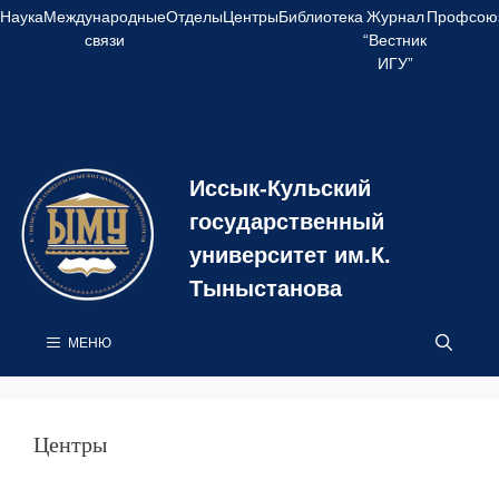
Перейти
Наука
Международные
Отделы
Центры
Библиотека
Журнал
Профсою
к
связи
“Вестник
содержимому
ИГУ”
Иссык-Кульский
государственный
университет им.К.
Тыныстанова
МЕНЮ
Центры