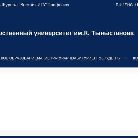
а
Журнал “Вестник ИГУ”
Профсоюз
RU
ENG
рственный университет им.К. Тыныстанова
КОЕ ОБРАЗОВАНИЕ
МАГИСТРАТУРА
PHD
АБИТУРИЕНТУ
СТУДЕНТУ
КО