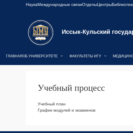
Перейти
Наука
Международные связи
Отделы
Центры
Библиотек
к
содержимому
Иссык-Кульский госуда
ГЛАВНАЯ
ОБ УНИВЕРСИТЕТЕ
ФАКУЛЬТЕТЫ ИГУ
МЕДИЦИНС
Учебный процесс
Учебный план
График модулей и экзаменов