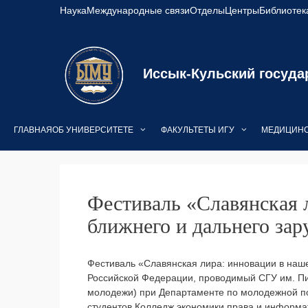
Перейти
Наука
Международные связи
Отделы
Центры
Библиотек
к
содержимому
Иссык-Кульский госуда
ГЛАВНАЯ
ОБ УНИВЕРСИТЕТЕ
ФАКУЛЬТЕТЫ ИГУ
МЕДИЦИНС
Фестиваль «Славянская л
ближнего и дальнего зар
Фестиваль «Славянская лира: инновации в нашей
Российской Федерации, проводимый СГУ им. П
молодежи) при Департаменте по молодежной по
студентов Колледж экономики права и информа