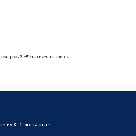
ллюстраций «Её величество книга».
тет им.К. Тыныстанова
•