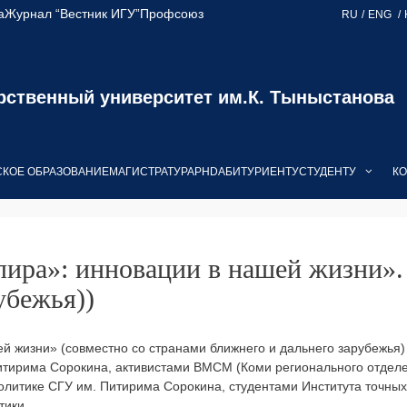
а
Журнал “Вестник ИГУ”
Профсоюз
RU
ENG
рственный университет им.К. Тыныстанова
КОЕ ОБРАЗОВАНИЕ
МАГИСТРАТУРА
PHD
АБИТУРИЕНТУ
СТУДЕНТУ
КО
ира»: инновации в нашей жизни». 
убежья))
 жизни» (совместно со странами ближнего и дальнего зарубежья) п
итирима Сорокина, активистами ВМСМ (Коми регионального отдел
литике СГУ им. Питирима Сорокина, студентами Института точных
тики.