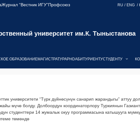
а
Журнал “Вестник ИГУ”
Профсоюз
RU
ENG
рственный университет им.К. Тыныстанова
КОЕ ОБРАЗОВАНИЕ
МАГИСТРАТУРА
PHD
АБИТУРИЕНТУ
СТУДЕНТУ
КО
тик университети “Түрк дүйнөсүнүн санарип жарандыгы” аттуу дол
 жайы мүчө болду. Долбоордун координаторлору Туркиянын Газиант
дун студенттери 14 жумалык окуу программасына катышууга мүмкү
илтеме төмөндө