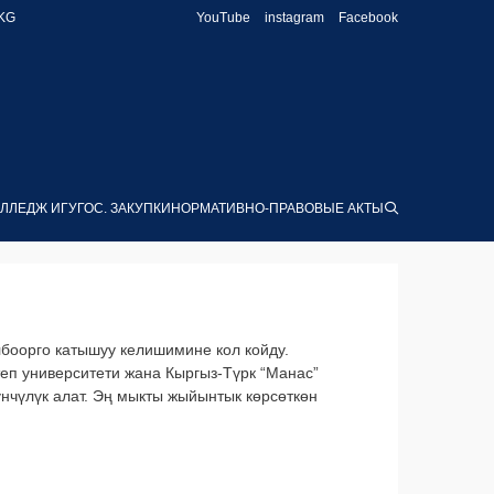
KG
YouTube
instagram
Facebook
ЛЛЕДЖ ИГУ
ГОС. ЗАКУПКИ
НОРМАТИВНО-ПРАВОВЫЕ АКТЫ
боорго катышуу келишимине кол койду.
еп университети жана Кыргыз-Түрк “Манас”
нчүлүк алат. Эң мыкты жыйынтык көрсөткөн