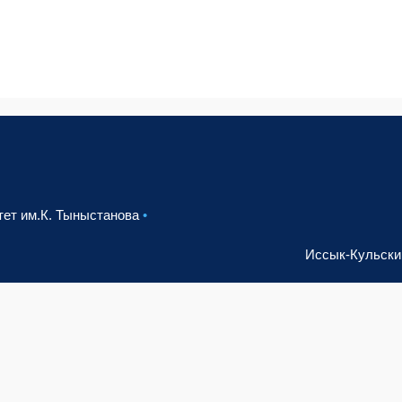
тет им.К. Тыныстанова
•
Иссык-Кульский