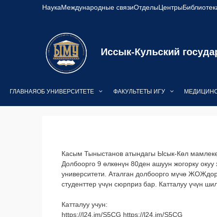
Перейти
Наука
Международные связи
Отделы
Центры
Библиотек
к
содержимому
Иссык-Кульский госуда
ГЛАВНАЯ
ОБ УНИВЕРСИТЕТЕ
ФАКУЛЬТЕТЫ ИГУ
МЕДИЦИНС
Касым Тыныстанов атындагы Ысык-Көл мамлекет
Долбоорго 9 өлкөнүн 80ден ашуун жогорку окуу
университети. Аталган долбоорго мүчө ЖОЖдор
студенттер үчүн сюрприз бар. Катталуу үчүн ш
Катталуу учун:
https://l24.im/S5CG https://l24.im/S5CG