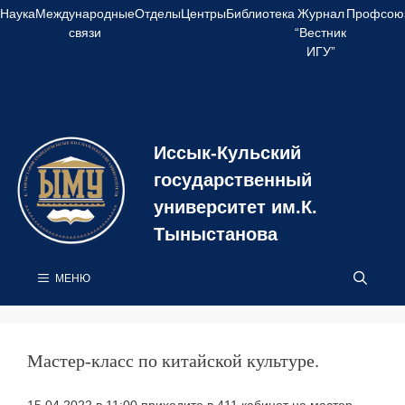
Перейти
Наука
Международные
Отделы
Центры
Библиотека
Журнал
Профсою
к
связи
“Вестник
содержимому
ИГУ”
Иссык-Кульский
государственный
университет им.К.
Тыныстанова
МЕНЮ
Мастер-класс по китайской культуре.
15.04.2022 в 11:00 приходите в 411 кабинет на мастер-