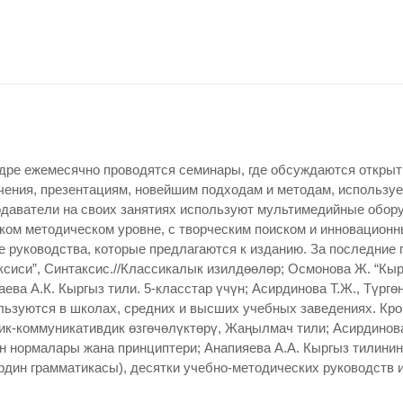
дре ежемесячно проводятся семинары, где обсуждаются откры
чения, презентациям, новейшим подходам и методам, используе
даватели на своих занятиях используют мультимедийные обору
оком методическом уровне, с творческим поиском и инновацион
 руководства, которые предлагаются к изданию. За последние
аксиси”, Синтаксис.//Классикалык изилдөөлөр; Осмонова Ж. “Кы
аева А.К. Кыргыз тили. 5-класстар үчүн; Асирдинова Т.Ж., Түрг
льзуются в школах, средних и высших учебных заведениях. Кр
ик-коммуникативдик өзгөчөлүктөрү, Жаңылмач тили; Асирдинова
нормалары жана принциптери; Анапияева А.А. Кыргыз тилинин
дин грамматикасы), десятки учебно-методических руководств и 