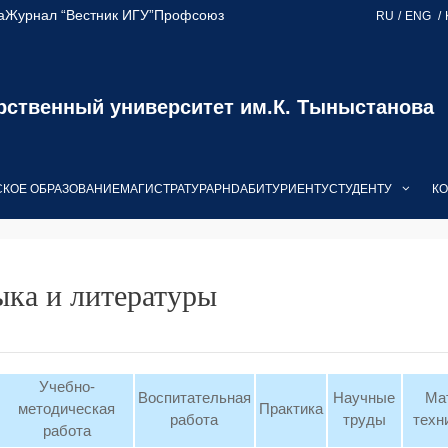
а
Журнал “Вестник ИГУ”
Профсоюз
RU
ENG
рственный университет им.К. Тыныстанова
КОЕ ОБРАЗОВАНИЕ
МАГИСТРАТУРА
PHD
АБИТУРИЕНТУ
СТУДЕНТУ
КО
ыка и литературы
Учебно-
Воспитательная
Научные
Ма
методическая
Практика
работа
труды
техн
работа