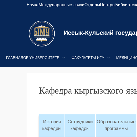
Перейти
Наука
Международные связи
Отделы
Центры
Библиотек
к
содержимому
Иссык-Кульский госуда
ГЛАВНАЯ
ОБ УНИВЕРСИТЕТЕ
ФАКУЛЬТЕТЫ ИГУ
МЕДИЦИНС
Кафедра кыргызского яз
История
Сотрудники
Образовательные
кафедры
кафедры
программы