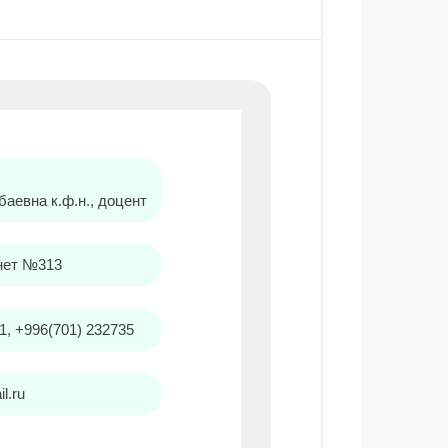
аевна к.ф.н., доцент
инет №313
1, +996(701) 232735
l.ru