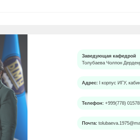
Заведующая кафедрой
Толубаева Чолпон Дердеңб
Адрес:
I корпус ИГУ, каб
Телефон:
+999(778) 01578
Почта:
tolubaeva.1975@mai