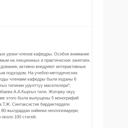
тые уроки членов кафедры. Особое внимание
мым на лекционных и практических занятиях.
дования, активно внедряют интерактивные
ным подходом. На учебно-методических
 годы членами кафедры были изданы 6
ргыз тилинин урунттуу маселелери”;
өнбаева А.А.Кыргыз тили. Жогорку окуу
оме этого были выпущены 5 монографий
 Т.Ж. Синтаксистик бирдиктердеги
 80-жылдардан кийинки неологизмдери;
около 100 статей.