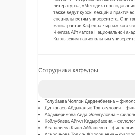
литература», «Методика преподавания 
также ведут курсы лекций и практиче
специальностям университета. Они та
магистрантов.Кафедра кыргызского язы
Чингиза Айтматова Национальной акад
Кыргызским национальным университе
Сотрудники кафедры
Толубаева Чолпон Дерденбаевна – филоло
Дунканаев Абдыкалык Токтогулович – фил
Абдыкеримова Аида Эсенгуловна – филоло
Койлубаева Айгүл Кадырбаевна – филолог
Асаналиева Кыял Айбашевна – филология
Асирдинова Толкун Жолдошевна – филоло