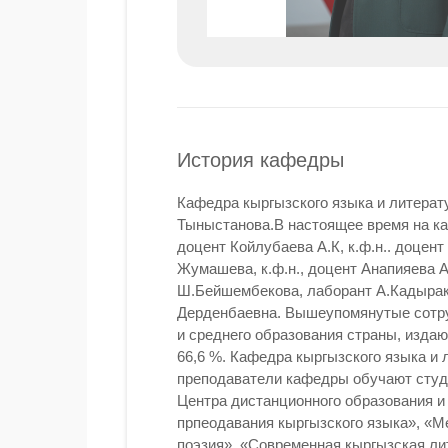
История кафедры
Кафедра кыргызского языка и литерат
Тыныстанова.В настоящее время на каф
доцент Койлубаева А.К, к.ф.н.. доцент А
Жумашева, к.ф.н., доцент Анапияева А
Ш.Бейшембекова, лаборант А.Кадырак
Дерденбаевна. Вышеупомянутые сотру
и среднего образования страны, изда
66,6 %. Кафедра кыргызского языка и
преподаватели кафедры обучают студе
Центра дистанционного образования 
прпеодавания кыргызского языка», «М
поэзия», «Современная кыргызская ли