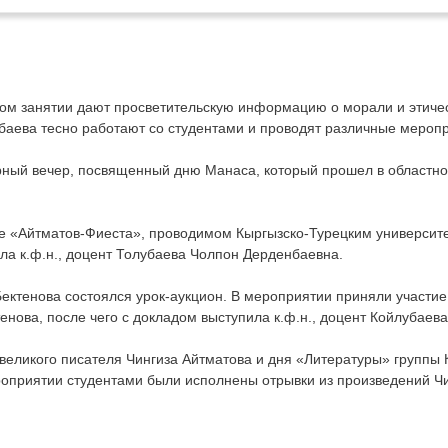
м занятии дают просветительскую информацию о морали и этичес
баева тесно работают со студентами и проводят различные мероп
рный вечер, посвященный дню Манаса, который прошел в областно
ле «Айтматов-Фиеста», проводимом Кыргызско-Турецким университ
ила к.ф.н., доцент Толубаева Чолпон Дерденбаевна.
Бектенова состоялся урок-аукцион. В мероприятии приняли участи
енова, после чего с докладом выступила к.ф.н., доцент Койлубаева
 великого писателя Чингиза Айтматова и дня «Литературы» группы 
роприятии студентами были исполнены отрывки из произведений Чин