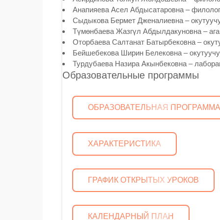
Анапияева Асел Абдысатаровна – филолог
Сыдыкова Бермет Дженалиевна – окутууч
Түмөнбаева Жазгүл Абдылдакуновна – ага
Оторбаева Салтанат Батырбековна – окут
Бейшебекова Ширин Белековна – окутуучу
Турдубаева Назира Акынбековна – лабора
Образовательные программы
ОБРАЗОВАТЕЛЬНАЯ ПРОГРАММ
ХАРАКТЕРИСТИКА
ГРАФИК ОТКРЫТЫХ УРОКОВ
КАЛЕНДАРНЫЙ ПЛАН