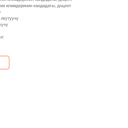
ия илимдеринин кандидаты, доцент
у
 окутуучу
уучу
нт
А