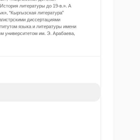
История литературы до 19-в.». А
к», “Кыргызская литература”
агистрскими диссертациями
ститутом языка и литературы имени
м университетом им. Э. Арабаева,