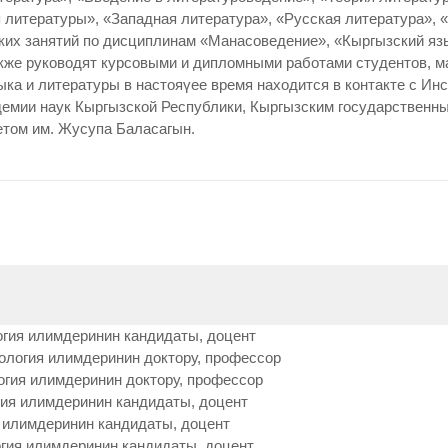
литературы», «Западная литература», «Русская литература», «
ских занятий по дисциплинам «Манасоведение», «Кыргызский язы
кже руководят курсовыми и дипломными работами студентов, м
ка и литературы в настояүее время находится в контакте с Ин
емии наук Кыргызской Республики, Кыргызским государственны
том им. Жусупа Баласагын.
гия илимдеринин кандидаты, доцент
ология илимдеринин доктору, профессор
гия илимдеринин доктору, профессор
ия илимдеринин кандидаты, доцент
 илимдеринин кандидаты, доцент
гия илимдеринин кандидаты, доцент