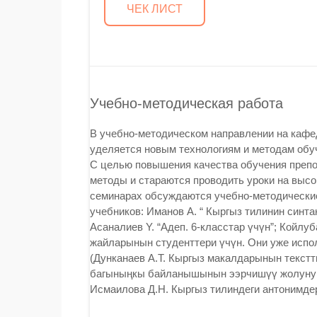
ЧЕК ЛИСТ
Учебно-методическая работа
В учебно-методическом направлении на кафе
уделяется новым технологиям и методам обу
С целью повышения качества обучения препо
методы и стараются проводить уроки на выс
семинарах обсуждаются учебно-методические
учебников: Иманов А. “ Кыргыз тилинин синт
Асаналиев Y. “Адеп. 6-класстар үчүн”; Койлуб
жайларынын студенттери үчүн. Они уже испо
(Дунканаев А.Т. Кыргыз макалдарынын текстт
багыныңкы байланышынын ээрчишүү жолунун 
Исмаилова Д.Н. Кыргыз тилиндеги антонимдер