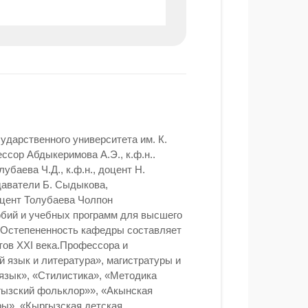
ударственного университета им. К.
ссор Абдыкеримова А.Э., к.ф.н..
лубаева Ч.Д., к.ф.н., доцент Н.
одаватели Б. Сыдыкова,
оцент Толубаева Чолпон
бий и учебных программ для высшего
. Остепененность кафедры составляет
тов XXI века.Профессора и
 язык и литература», магистратуры и
язык», «Стилистика», «Методика
ргызский фольклор»», «Акынская
ры», «Кыргызская детская