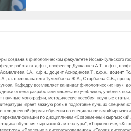
уры создана в филологическом факультете Иссык-Кульского гос
едре работают д.ф.н., профессор Дунканаев А.Т., д.ф.н., профе
саналиева К.А., к.ф.н.. доцент Асирдинова Т., к.ф.н.. доцент. То
.А., ст. преподаватели Туменбаева Ж.А., Оторбаева С.Б., преп
унова. Кафедру возглавляет кандидат филологических наук, д
дники отдела разработали множество учебников, учебных посо
ют научные монографии, методические пособия, научные статьи
 литературы играет важную роль в подготовке лучших специалис
нтов дневной формы обучения по специальностям «Кыргызский
и переквалификации по дисциплинам «Современный кыргызский 
етодика обучения кыргызской литературы”, «Тюркология», «Кы
тература», «Введение в литературоведение», «Теория литерату