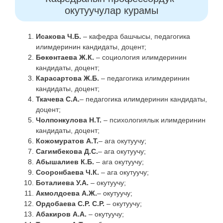
окутуучулар курамы
Исакова Ч.Б.
– кафедра башчысы, педагогика
илимдеринин кандидаты, доцент;
Бөкөнтаева Ж.К.
– социология илимдеринин
кандидаты, доцент;
Карасартова Ж.Б.
– педагогика илимдеринин
кандидаты, доцент;
Ткачева С.А.
– педагогика илимдеринин кандидаты,
доцент;
Чолпонкулова Н.Т.
– психологиялык илимдеринин
кандидаты, доцент;
Кожомуратов А.Т.
– ага окутуучу;
Сагимбекова Д.С.
– ага окутуучу;
Абышалиев К.Б.
– ага окутуучу;
Сооронбаева Ч.К.
– ага окутуучу;
Боталиева У.А.
– окутуучу;
Акмолдоева А.Ж.
– окутуучу;
Ордобаева С.Р.
С.Р.
– окутуучу;
Абакиров А.А.
– окутуучу;