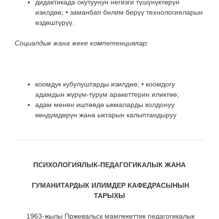
дидактикада окутуунун негизги түшүнүктөрүн
изилдөө;
• заманбап билим берүү технологияларын
өздөштүрүү.
Социалдык жана жеке компетенциялар:
коомдук кубулуштарды изилдөө;
• коомдогу
адамдын жүрүм-турум аракеттерин иликтөө;
адам менен иштөөдө ыкмаларды колдонуу
көндүмдөрүн жана ыктарын калыптандыруу
ПСИХОЛОГИЯЛЫК-ПЕДАГОГИКАЛЫК ЖАНА
ГУМАНИТАРДЫК ИЛИМДЕР КАФЕДРАСЫНЫН
ТАРЫХЫ
1963-жылы Пржевальск мамлекеттик педагогикалык