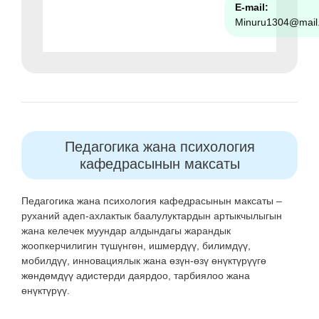
E-mail:
Minuru1304@mail
Педагогика жана психология
кафедрасынын максаты
Педагогика жана психология кафедрасынын максаты –
руханий адеп-ахлактык баалулуктардын артыкчылыгын
жана келечек муундар алдындагы жарандык
жоопкерчилигин түшүнгөн, ишмердүү, билимдүү,
мобилдүү, инновациялык жана өзүн-өзү өнүктүрүүгө
жөндөмдүү адистерди даярдоо, тарбиялоо жана
өнүктүрүү.