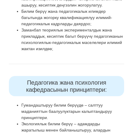
ашыруу, кесиптик деңгээлин жогорулатуу.
Билим берүү жана педагогикалык илимдер
багытында жогорку квалификациялуу илимий-
педагогикалык кадрларды даярдоо;
Заманбап теориялык эксперименталдык жана
прикладдык, кесиптик багыт берүүчү педагогиканын
психологиялык-педагогикалык маселелери илимий
жактан изилдөө;
Педагогика жана психология
кафедрасынын принциптери:
Гумандаштыруу билим берүүдө – салттуу
маданияттын баалуулуктарын калыптандыруу
принциптери.
Экологиялык билим берүү – адамдарды
жаратылыш менен байланыштыруу, алардын