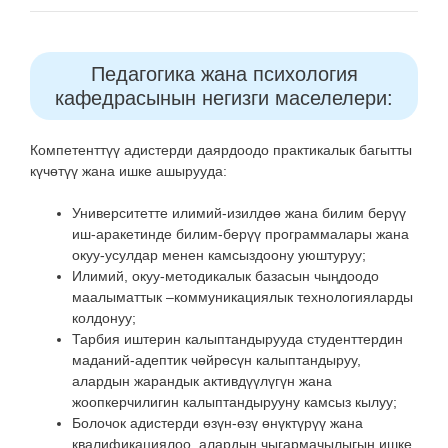
Педагогика жана психология
кафедрасынын негизги маселелери:
Компетенттүү адистерди даярдоодо практикалык багытты
күчөтүү жана ишке ашырууда:
Университетте илимий-изилдөө жана билим берүү
иш-аракетинде билим-берүү программалары жана
окуу-усулдар менен камсыздоону уюштуруу;
Илимий, окуу-методикалык базасын чыңдоодо
маалыматтык –коммуникациялык технологияларды
колдонуу;
Тарбия иштерин калыптандырууда студенттердин
маданий-адептик чөйрөсүн калыптандыруу,
алардын жарандык активдүүлүгүн жана
жоопкерчилигин калыптандырууну камсыз кылуу;
Болочок адистерди өзүн-өзү өнүктүрүү жана
квалификациялоо, алардын чыгармачылыгын ишке