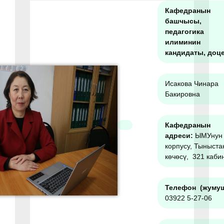
Кафедранын
башчысы
,
педагогика
илиминин
кандидаты, доц
Исакова Чинара
Бакировна
Кафедранын
адреси:
ЫМУнун
корпусу, Тыныста
көчөсү, 321 каби
Телефон (жумуш
03922 5-27-06