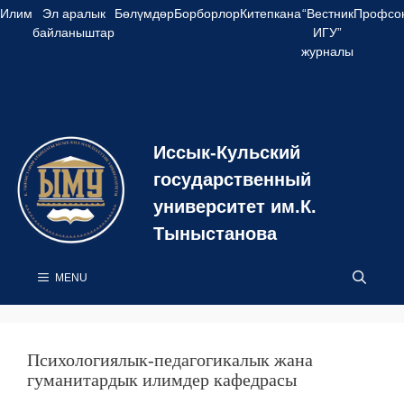
Skip
Илим
Эл аралык
Бөлүмдөр
Борборлор
Китепкана
“Вестник
Профсо
to
байланыштар
ИГУ”
content
журналы
Иссык-Кульский
государственный
университет им.К.
Тыныстанова
MENU
Психологиялык-педагогикалык жана
гуманитардык илимдер кафедрасы