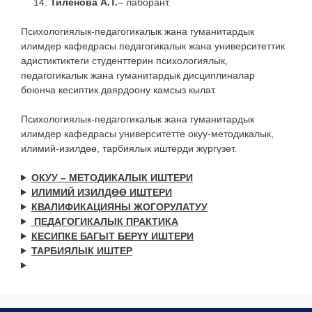
Тиленова А.Т.
– лаборант.
Психологиялык-педагогикалык жана гуманитардык
илимдер кафедрасы педагогикалык жана университеттик
адистиктиктеги студенттерин психологиялык,
педагогикалык жана гуманитардык дисциплиналар
боюнча кесиптик даярдоону камсыз кылат.
Психологиялык-педагогикалык жана гуманитардык
илимдер кафедрасы университетте окуу-методикалык,
илимий-изилдөө, тарбиялык иштерди жүргүзөт.
ОКУУ – МЕТОДИКАЛЫК ИШТЕРИ
ИЛИМИЙ ИЗИЛДӨӨ ИШТЕРИ
КВАЛИФИКАЦИЯНЫ ЖОГОРУЛАТУУ
ПЕДАГОГИКАЛЫК ПРАКТИКА
КЕСИПКЕ БАГЫТ БЕРҮҮ ИШТЕРИ
ТАРБИЯЛЫК ИШТЕР