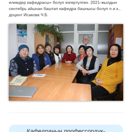
илимдер кафедрасы» болуп өзгөртүлгөн. 2021-жылдын
сентябрь айынан баштап кафедра башчысы болуп п.и.к.,
доцент Исакова Ч.Б.
Кафедранын профессордук-