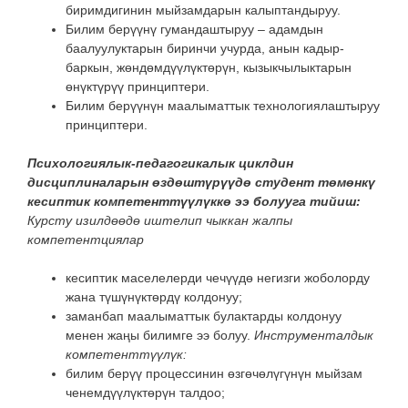
биримдигинин мыйзамдарын калыптандыруу.
Билим берүүнү гумандаштыруу – адамдын
баалуулуктарын биринчи учурда, анын кадыр-
баркын, жөндөмдүүлүктөрүн, кызыкчылыктарын
өнүктүрүү принциптери.
Билим берүүнүн маалыматтык технологиялаштыруу
принциптери.
Психологиялык-педагогикалык циклдин
дисциплиналарын өздөштүрүүдө студент төмөнкү
кесиптик компетенттүүлүккө ээ болууга тийиш:
Курсту изилдөөдө иштелип чыккан жалпы
компетентциялар
кесиптик маселелерди чечүүдө негизги жоболорду
жана түшүнүктөрдү колдонуу;
заманбап маалыматтык булактарды колдонуу
менен жаңы билимге ээ болуу.
Инструменталдык
компетенттүүлүк:
билим берүү процессинин өзгөчөлүгүнүн мыйзам
ченемдүүлүктөрүн талдоо;