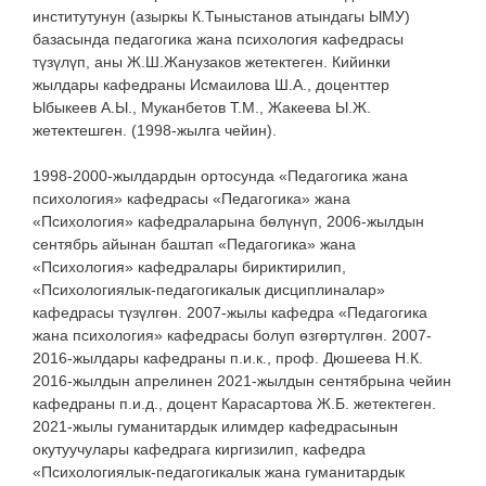
институтунун (азыркы К.Тыныстанов атындагы ЫМУ)
базасында педагогика жана психология кафедрасы
түзүлүп, аны Ж.Ш.Жанузаков жетектеген. Кийинки
жылдары кафедраны Исмаилова Ш.А., доценттер
Ыбыкеев А.Ы., Муканбетов Т.М., Жакеева Ы.Ж.
жетектешген. (1998-жылга чейин).
1998-2000-жылдардын ортосунда «Педагогика жана
психология» кафедрасы «Педагогика» жана
«Психология» кафедраларына бөлүнүп, 2006-жылдын
сентябрь айынан баштап «Педагогика» жана
«Психология» кафедралары бириктирилип,
«Психологиялык-педагогикалык дисциплиналар»
кафедрасы түзүлгөн. 2007-жылы кафедра «Педагогика
жана психология» кафедрасы болуп өзгөртүлгөн. 2007-
2016-жылдары кафедраны п.и.к., проф. Дюшеева Н.К.
2016-жылдын апрелинен 2021-жылдын сентябрына чейин
кафедраны п.и.д., доцент Карасартова Ж.Б. жетектеген.
2021-жылы гуманитардык илимдер кафедрасынын
окутуучулары кафедрага киргизилип, кафедра
«Психологиялык-педагогикалык жана гуманитардык