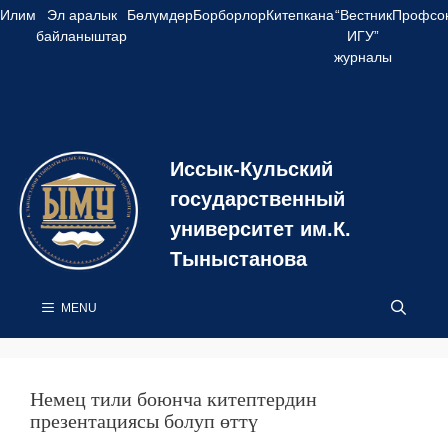
Skip
Илим
Эл аралык
Бөлүмдөр
Борборлор
Китепкана
“Вестник
Профсо
to
байланыштар
ИГУ”
content
журналы
Иссык-Кульский
государственный
университет им.К.
Тыныстанова
MENU
Немец тили боюнча китептердин
презентациясы болуп өттү