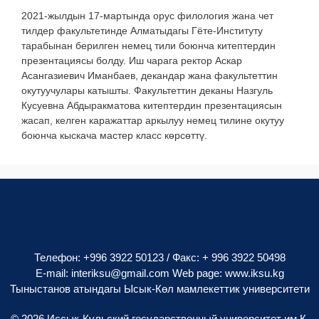
2021-жылдын 17-мартында орус филология жана чет
тилдер факультетинде Алматыдагы Гёте-Институту
тарабынан берилген немец тили боюнча китептердин
презентациясы болду. Иш чарага ректор Аскар
Асангазиевич Иманбаев, декандар жана факультеттин
окутуучулары катышты. Факультеттин деканы Назгуль
Кусуевна Абдыракматова китептердин презентациясын
жасап, келген каражаттар аркылуу немец тилине окутуу
боюнча кыскача мастер класс көрсөттү.
Телефон: +996 3922 50123 / Факс: + 996 3922 50498
E-mail:
interiksu@gmail.com
Web page:
www.iksu.kg
Тыныстанов атындагы Ысык-Көл мамлекеттик университети
© 2026 Иссык-Кульский государственный университет им.К.