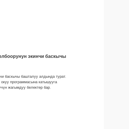
долбоорунун экинчи баскычы
нчи баскычы башталуу алдында турат.
 окуу программасына катышууга
үчүн жагымдуу белектер бар.