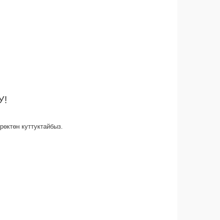
У!
өктөн куттуктайбыз.