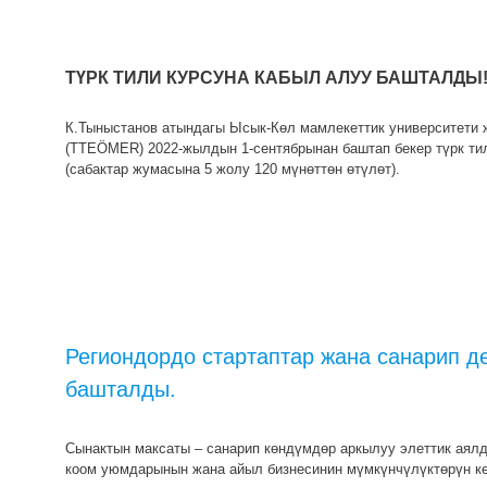
ТҮРК ТИЛИ КУРСУНА КАБЫЛ АЛУУ БАШТАЛДЫ
К.Тыныстанов атындагы Ысык-Көл мамлекеттик университети ж
(TTEÖMER) 2022-жылдын 1-сентябрынан баштап бекер түрк ти
(сабактар жумасына 5 жолу 120 мүнөттөн өтүлөт).
Региондордо стартаптар жана санарип д
башталды.
Сынактын максаты – санарип көндүмдөр аркылуу элеттик ая
коом уюмдарынын жана айыл бизнесинин мүмкүнчүлүктөрүн ке