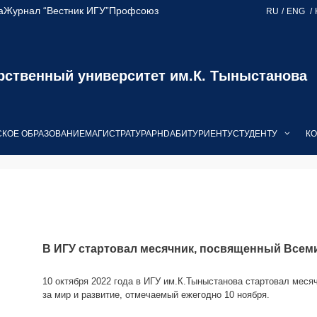
а
Журнал “Вестник ИГУ”
Профсоюз
RU
ENG
рственный университет им.К. Тыныстанова
КОЕ ОБРАЗОВАНИЕ
МАГИСТРАТУРА
PHD
АБИТУРИЕНТУ
СТУДЕНТУ
КО
В ИГУ стартовал месячник, посвященный Всем
10 октября 2022 года в ИГУ им.К.Тыныстанова стартовал мес
за мир и развитие, отмечаемый ежегодно 10 ноября.