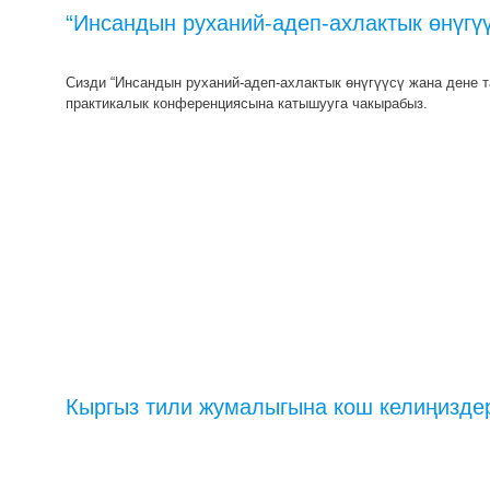
“Инсандын руханий-адеп-ахлактык өнүгүү
Сизди “Инсандын руханий-адеп-ахлактык өнүгүүсү жана дене т
практикалык конференциясына катышууга чакырабыз.
Кыргыз тили жумалыгына кош келиңизде