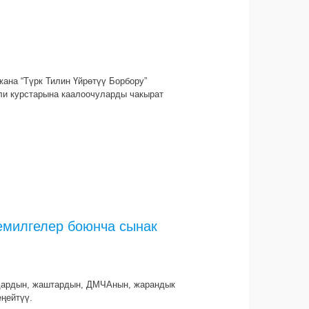
!
ана “Түрк Тилин Үйрөтүү Борбору”
ли курстарына каалоочуларды чакырат
емилгелер боюнча сынак
лдардын, жаштардын, ДМЧАнын, жарандык
ңейтүү.