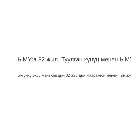
ЫМУга 82 жыл. Туулган күнүң менен ЫМ
Бүгүнкү окуу жайыбыздын 82 жылдык мааракеси менен чын жүр