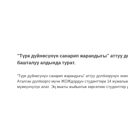
“Түрк дүйнөсүнүн санарип жарандыгы” аттуу 
башталуу алдында турат.
“Түрк дүйнөсүнүн санарип жарандыгы” аттуу долбоорунун эки
Аталган долбоорго мүчө ЖОЖдордун студенттери 14 жумалык
мүмкүнчүлүк алат. Эң мыкты жыйынтык көрсөткөн студенттер 