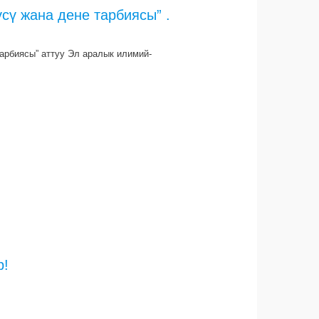
сү жана дене тарбиясы” .
арбиясы” аттуу Эл аралык илимий-
р!