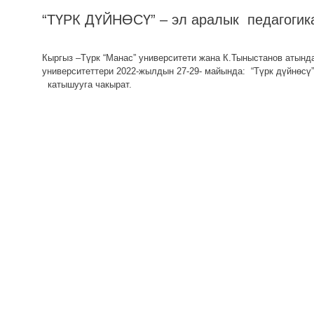
“ТҮРК ДҮЙНӨСҮ” – эл аралык педагогика
Кыргыз –Түрк “Манас” университети жана К.Тыныстанов атын
университеттери 2022-жылдын 27-29- майында: “Түрк дүйнѳсү
катышууга чакырат.