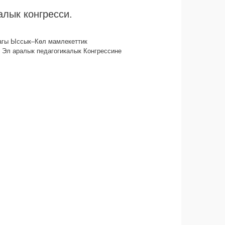
лык конгресси.
дагы Ыссык–Кѳл мамлекеттик
” Эл аралык педагогикалык Конгрессине